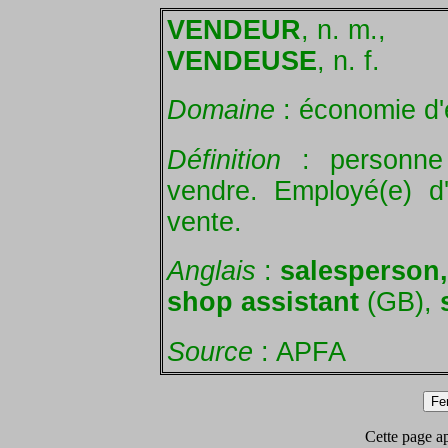
VENDEUR
, n. m.,
VENDEUSE
, n. f.
Domaine
: économie d'
Définition
: personne 
vendre. Employé(e) d
vente.
Anglais
:
salesperson
shop assistant
(GB),
s
Source
: APFA
Cette page app