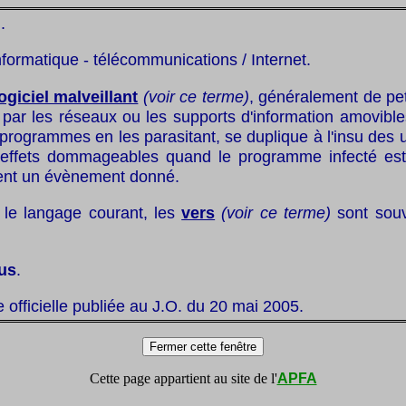
.
nformatique - télécommunications / Internet.
ogiciel malveillant
(voir ce terme)
, généralement de peti
par les réseaux ou les supports d'information amovible
programmes en les parasitant, se duplique à l'insu des ut
 effets dommageables quand le programme infecté es
ent un évènement donné.
le langage courant, les
vers
(voir ce terme)
sont souv
rus
.
te officielle publiée au J.O. du 20 mai 2005.
Cette page appartient au site de l'
APFA