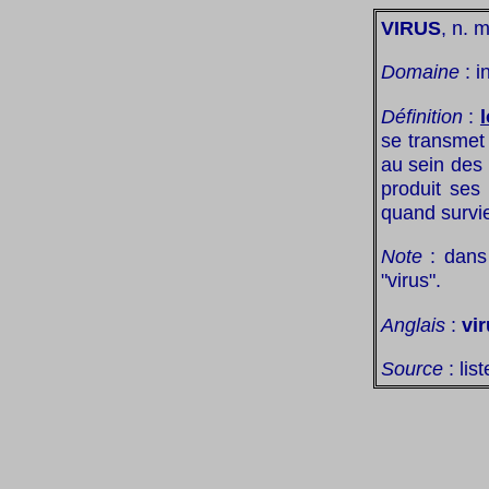
VIRUS
, n. m
Domaine
: i
Définition
:
l
se transmet 
au sein des 
produit ses
quand survi
Note
: dans 
"virus".
Anglais
:
vi
Source
: lis