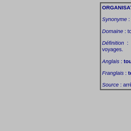
ORGANISA
Synonyme
Domaine
: t
Définition
: 
voyages.
Anglais
:
to
Franglais
:
t
Source
: arr