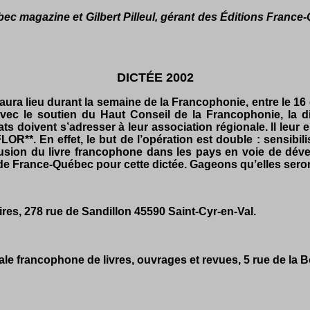
c magazine et Gilbert Pilleul, gérant des Éditions France-
DICTÉE 2002
a lieu durant la semaine de la Francophonie, entre le 16 et
avec le soutien du Haut Conseil de la Francophonie, la 
ats doivent s’adresser à leur association régionale. ll le
FLOR**. En effet, le but de l’opération est double : sensibili
fusion du livre francophone dans les pays en voie de dév
 de France-Québec pour cette dictée. Gageons qu’elles ser
ires, 278 rue de Sandillon 45590 Saint-Cyr-en-Val.
nale francophone de livres, ouvrages et revues, 5 rue de la 