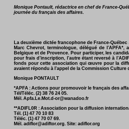
Monique Pontault, rédactrice en chef de France-Québe
journée du français des affaires.
La deuxième dictée francophone de France-Québec aur
Marc Chevrot, terminologue, délégué de l’APFA*, 
Belgique et de Provence. Pour participer, les candid
pour frais d’inscription, l’autre étant reversé à l’ADI
fonds pour cette association qui œuvre pour la dif
avaient répondu à l’appel de la Commission Culture
Monique PONTAULT
*APFA : Actions pour promouvoir le français des affa
Tél/Téléc. (2) 38 76 24 05.
Mél. Apfa.Le.Mot.d-or@wanadoo.fr
**ADIFL0R : Association pour la diffusion internatio
Tél. (1) 47 70 10 83
Téléc.
(1) 47 70 07 69.
Mél. adiflor@adi­ftor.org. Site: adiflor.org