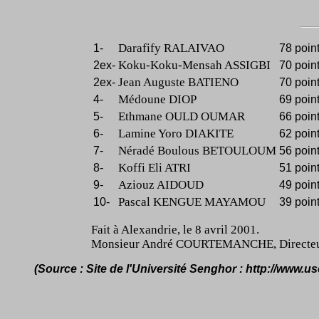
Darafify RALAIVAO
1-
78 point
Koku-Koku-Mensah ASSIGBI
2ex-
70 point
Jean Auguste BATIENO
2ex-
70 point
Médoune DIOP
4-
69 point
Ethmane OULD OUMAR
5-
66 point
Lamine Yoro DIAKITE
6-
62 point
Néradé Boulous BETOULOUM
7-
56 point
Koffi Eli ATRI
8-
51 point
Aziouz AIDOUD
9-
49 point
Pascal KENGUE MAYAMOU
10-
39 point
Fait à Alexandrie, le 8 avril 2001.
Monsieur André COURTEMANCHE, Directeur d
(Source : Site de l'Université Senghor : http://www.