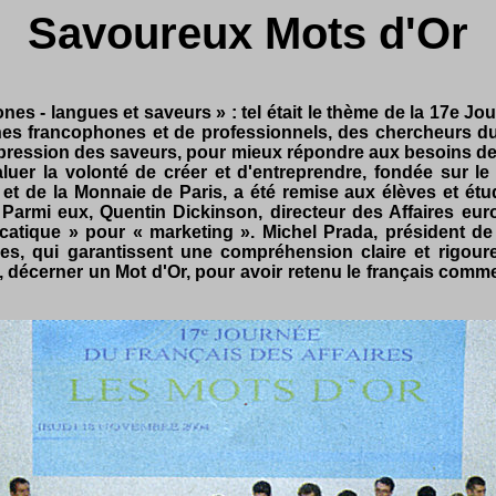
Savoureux Mots d'Or
s - langues et saveurs » : tel était le thème de la 17e Jou
unes francophones et de professionnels, des chercheurs 
l'expression des saveurs, pour mieux répondre aux besoins
luer la volonté de créer et d'entreprendre, fondée sur l
 et de la Monnaie de Paris, a été remise aux élèves et étud
s. Parmi eux, Quentin Dickinson, directeur des Affaires 
catique » pour « marketing ». Michel Prada, président de l
es, qui garantissent une compréhension claire et rigour
i, décerner un Mot d'Or, pour avoir retenu le français comm