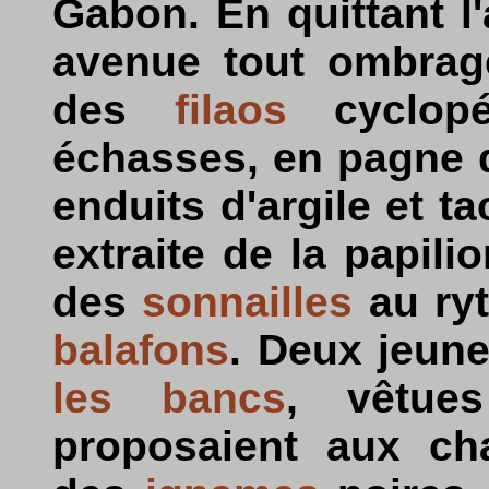
Gabon. En quittant l'
avenue tout ombra
des
filaos
cyclopé
échasses, en pagne
enduits d'argile et t
extraite de la papil
des
sonnailles
au ry
balafons
. Deux jeune
les bancs
, vêtu
proposaient aux c