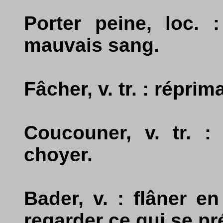
Porter peine, loc. :
mauvais sang.
Fâcher, v. tr. : répri
Coucouner, v. tr. : d
choyer.
Bader, v. : flâner 
regarder ce qui se pr