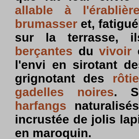
allable à l'érablièr
brumasser
et, fatigué
sur la terrasse, i
berçantes
du
vivoir
e
l'envi en sirotant 
grignotant des
rôti
gadelles noires
. S
harfangs
naturalisé
incrustée de jolis lapi
en maroquin.