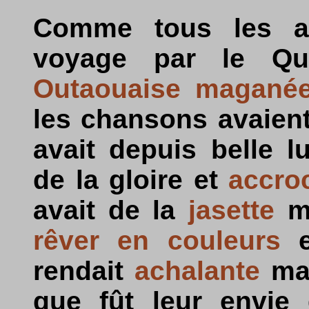
Comme tous les an
voyage par le Qué
Outaouaise
magané
les chansons avaien
avait depuis belle 
de la gloire et
accro
avait de la
jasette
ma
rêver en couleurs
e
rendait
achalante
ma
que fût leur envie 