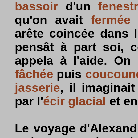
bassoir
d'un
fenest
qu'on avait
fermée
arête coincée dans 
pensât à part soi, c
appela à l'aide. On 
fâchée
puis
coucoun
jasserie
, il imaginai
par l'
écir glacial
et en
Le voyage d'Alexandr