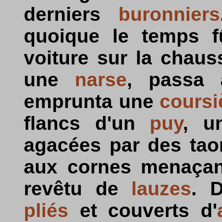
derniers
buronniers
quoique le temps fû
voiture sur la chaus
une
narse
, passa
emprunta une
coursi
flancs d'un
puy
, 
agacées par des ta
aux cornes menaçant
revêtu de
lauzes
. 
pliés
et couverts d'