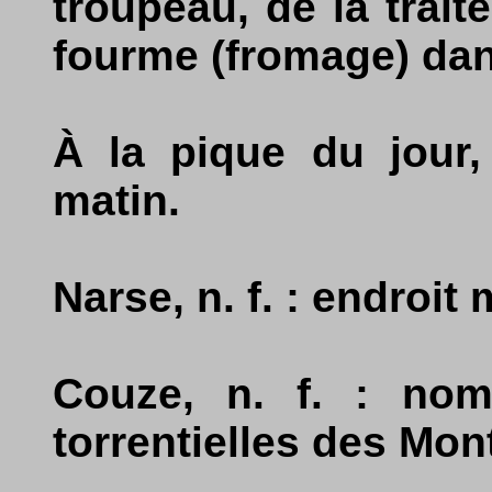
troupeau, de la traite
fourme (fromage) dan
À la pique du jour, 
matin.
Narse, n. f. : endroi
Couze, n. f. : nom
torrentielles des Mont