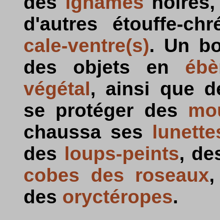
des
ignames
noires
d'autres étouffe-chr
cale-ventre(s)
. Un b
des objets en
ébè
végétal
, ainsi que 
se protéger des
mou
chaussa ses
lunette
des
loups-peints
, d
cobes des roseaux
des
oryctéropes
.