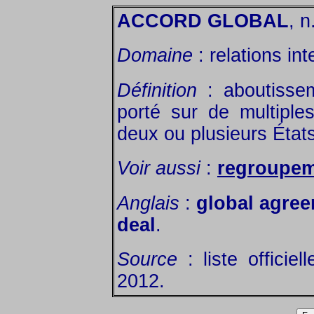
ACCORD GLOBAL
, n
Domaine
: relations int
Définition
: aboutissem
porté sur de multiple
deux ou plusieurs États
Voir aussi
:
regroupem
Anglais
:
global agre
deal
.
Source
: liste officie
2012.