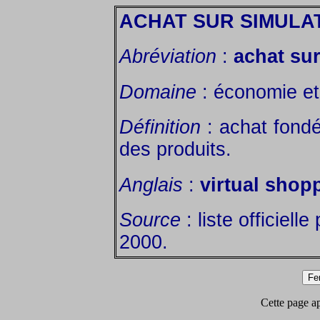
ACHAT SUR SIMULA
Abréviation
:
achat sur
Domaine
: économie et 
Définition
: achat fondé
des produits.
Anglais
:
virtual shop
Source
: liste officiell
2000.
Cette page app