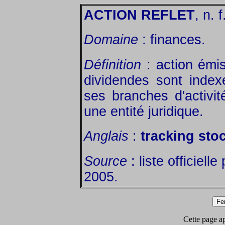
ACTION REFLET
, n. f
Domaine
: finances.
Définition
: action émis
dividendes sont index
ses branches d'activit
une entité juridique.
Anglais
:
tracking sto
Source
: liste officiell
2005.
Cette page app