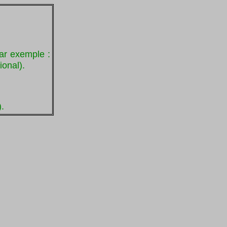
ar exemple :
ional).
.