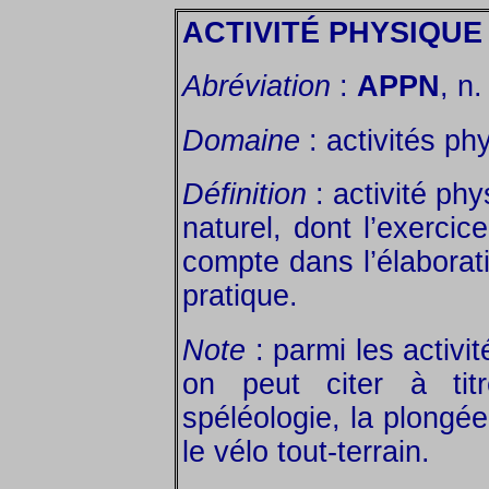
ACTIVITÉ PHYSIQUE
Abréviation
:
APPN
, n. 
Domaine
: activités ph
Définition
: activité ph
naturel, dont l’exercic
compte dans l’élaborat
pratique.
Note
: parmi les activi
on peut citer à titr
spéléologie, la plongé
le vélo tout-terrain.