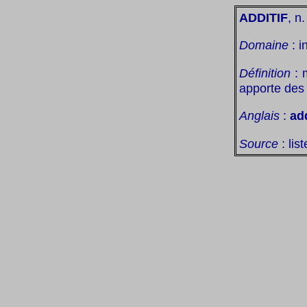
ADDITIF
, n
Domaine
: i
Définition
: m
apporte des 
Anglais
:
ad
Source
: lis