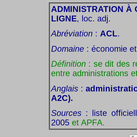
ADMINISTRATION À
LIGNE
, loc. adj.
Abréviation
:
ACL
.
Domaine
: économie et 
Définition
: se dit des r
entre administrations 
Anglais
:
administrati
A2C).
Sources
: liste offici
2005
et APFA.