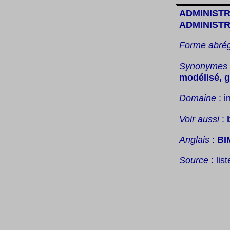
ADMINISTR
ADMINISTR
Forme abré
Synonymes
modélisé, g
Domaine
: i
Voir aussi
:
Anglais
:
BI
Source
: lis