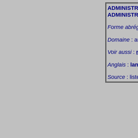
ADMINIST
ADMINIST
Forme abré
Domaine
: 
Voir aussi
:
Anglais
:
la
Source
: lis