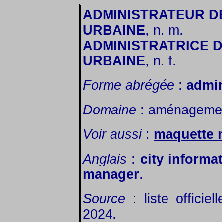
ADMINISTRATEUR D
URBAINE
, n. m.
ADMINISTRATRICE 
URBAINE
, n. f.
Forme abrégée
:
admin
Domaine
: aménagemen
Voir aussi
:
maquette 
Anglais
:
city inform
manager
.
Source
: liste officie
2024.