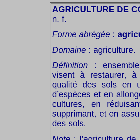
AGRICULTURE DE C
n. f.
Forme abrégée
:
agric
Domaine
: agriculture.
Définition
: ensemble 
visent à restaurer, à
qualité des sols en u
d’espèces et en allong
cultures, en réduisa
supprimant, et en assu
des sols.
Note
: l’agriculture de