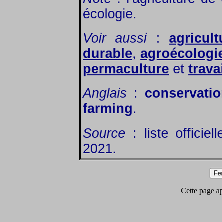
écologie.
Voir aussi
:
agricul
durable
,
agroécologi
permaculture
et
trava
Anglais
:
conservatio
farming
.
Source
: liste officie
2021.
Cette page app