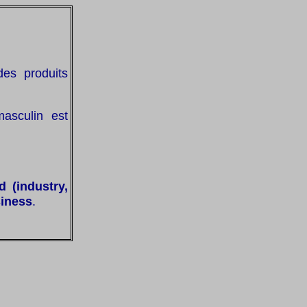
des produits
asculin est
d (industry,
siness
.