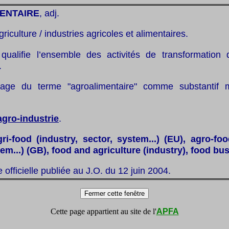
ENTAIRE
, adj.
griculture / industries agricoles et alimentaires.
qualifie l’ensemble des activités de transformation 
.
age du terme "agroalimentaire" comme substantif m
agro-industrie
.
gri-food (industry, sector, system...) (EU), agro-foo
tem...) (GB), food and agriculture (industry), food bu
te officielle publiée au J.O. du 12 juin 2004.
Cette page appartient au site de l'
APFA