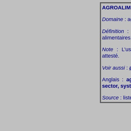
AGROALIM
Domaine
: a
Définition
: 
alimentaires
Note
: L’us
attesté.
Voir aussi
:
Anglais :
a
sector, sys
Source
: lis