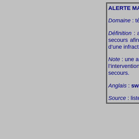
ALERTE M
Domaine
: t
Définition
: 
secours afin
d’une infra
Note
: une a
l’interventi
secours.
Anglais
:
sw
Source
: lis