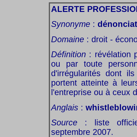
ALERTE PROFESSI
Synonyme
:
dénonciat
Domaine
: droit - écon
Définition
: révélation p
ou par toute personn
d'irrégularités dont i
portent atteinte à leu
l'entreprise ou à ceux d
Anglais
:
whistleblow
Source
: liste offic
septembre 2007.