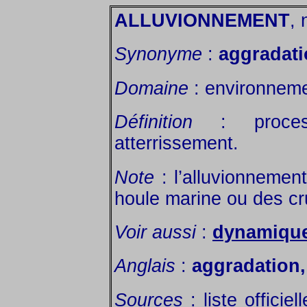
ALLUVIONNEMENT
, 
Synonyme
:
aggradat
Domaine
: environneme
Définition
: process
atterrissement.
Note
: l’alluvionnement
houle marine ou des cr
Voir aussi
:
dynamique 
Anglais
:
aggradation,
Sources
: liste officie