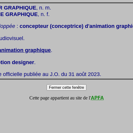
R GRAPHIQUE
, n. m.
CE GRAPHIQUE
, n. f.
loppée
:
concepteur (conceptrice) d'animation graph
udiovisuel.
animation graphique
.
tion designer
.
te officielle publiée au J.O. du 31 août 2023.
Cette page appartient au site de l'
APFA