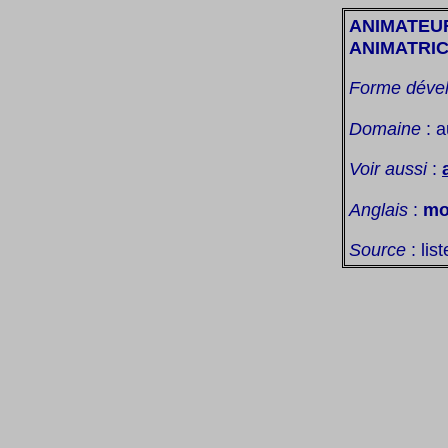
ANIMATEU
ANIMATRI
Forme déve
Domaine
: a
Voir aussi
:
Anglais
:
mo
Source
: lis