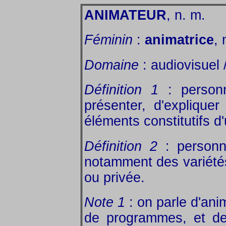
ANIMATEUR
, n. m.
Féminin
:
animatrice
, 
Domaine
: audiovisuel /
Définition 1
: personn
présenter, d'explique
éléments constitutifs d
Définition 2
: personn
notamment des variété
ou privée.
Note 1
: on parle d'an
de programmes, et 