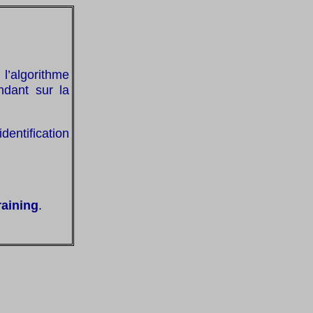
 l’algorithme
ndant sur la
dentification
raining
.