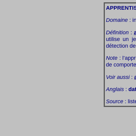
APPRENTI
Domaine
: i
Définition
:
utilise un 
détection de
Note
: l’app
de comporte
Voir aussi
:
Anglais
:
da
Source
: lis