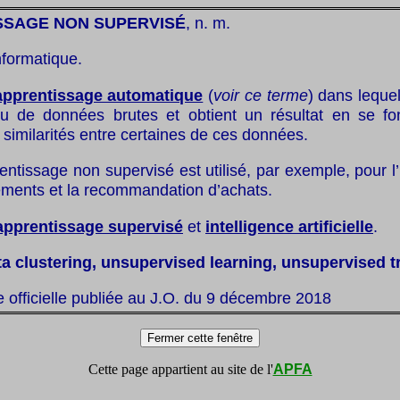
SSAGE NON SUPERVISÉ
, n. m.
nformatique.
apprentissage automatique
(
voir ce terme
) dans lequel
jeu de données brutes et obtient un résultat en se fo
 similarités entre certaines de ces données.
rentissage non supervisé est utilisé, par exemple, pour l’i
ments et la recommandation d’achats.
apprentissage supervisé
et
intelligence artificielle
.
ta clustering, unsupervised learning, unsupervised t
te officielle publiée au J.O. du 9 décembre 2018
Cette page appartient au site de l'
APFA