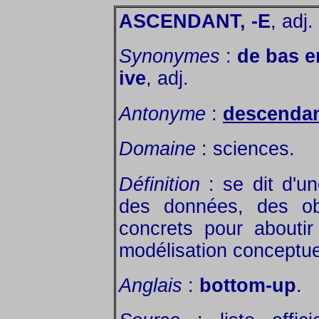
ASCENDANT, -E
, adj.
Synonymes
:
de bas e
ive
, adj.
Antonyme
:
descendan
Domaine
: sciences.
Définition
: se dit d'u
des données, des obs
concrets pour abouti
modélisation conceptue
Anglais
:
bottom-up
.