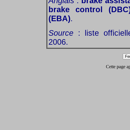
Anglais
:
brake assis
brake control (DBC
(EBA)
.
Source
: liste officie
2006.
Cette page app