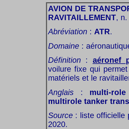
AVION DE TRANSPO
RAVITAILLEMENT
, n.
Abréviation
:
ATR
.
Domaine
: aéronautique
Définition
:
aéronef p
voilure fixe qui permet
matériels et le ravitaill
Anglais
:
multi-rol
multirole tanker tran
Source
: liste officiel
2020.