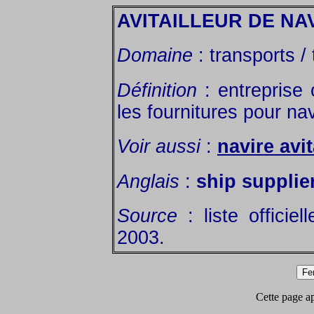
AVITAILLEUR DE NA
Domaine
: transports /
Définition
: entreprise
les fournitures pour nav
Voir aussi
:
navire avit
Anglais
:
ship supplie
Source
: liste officie
2003.
Cette page app