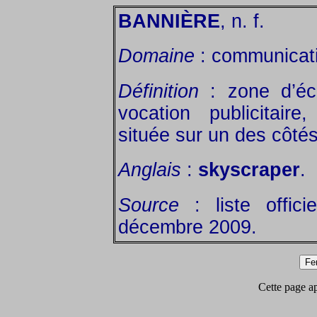
BANNIÈRE
, n. f.
Domaine
: communicatio
Définition
: zone d’éc
vocation publicitaire
située sur un des côtés
Anglais
:
skyscraper
.
Source
: liste offic
décembre 2009.
Cette page app