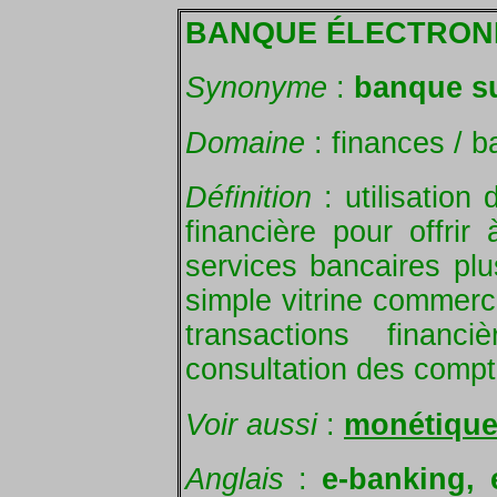
BANQUE ÉLECTRON
Synonyme
:
banque su
Domaine
: finances / 
Définition
: utilisation 
financière pour offri
services bancaires plu
simple vitrine commerci
transactions finan
consultation des compt
Voir aussi
:
monétiqu
Anglais
:
e-banking, 