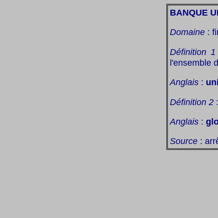
BANQUE U
Domaine
: f
Définition 1
l'ensemble de
Anglais
:
un
Définition 2
:
Anglais
:
gl
Source
: arr