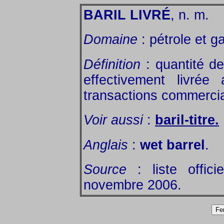
BARIL LIVRÉ
, n. m.
Domaine
: pétrole et g
Définition
: quantité de
effectivement livré
transactions commercia
Voir aussi
:
baril-titre.
Anglais
:
wet barrel
.
Source
: liste offic
novembre 2006.