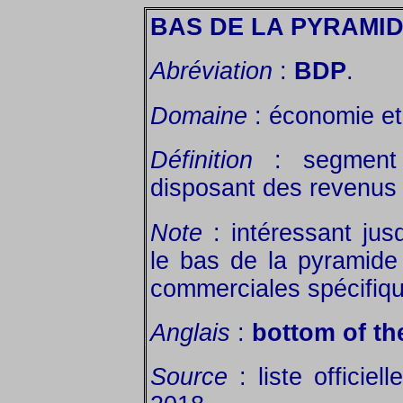
BAS DE LA PYRAMI
Abréviation
:
BDP
.
Domaine
: économie et 
Définition
: segment d
disposant des revenus l
Note
: intéressant jus
le bas de la pyramide f
commerciales spécifiq
Anglais
:
bottom of th
Source
: liste officie