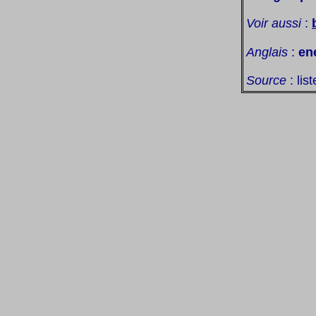
Voir aussi
:
Anglais
:
en
Source
: lis