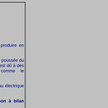
 produire en
ue poussée du
 est dû à des
, comme le
au électrique
son à bilan