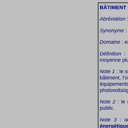
BÂTIMENT 
Abréviation
Synonyme
Domaine
: e
Définition
moyenne plu
Note 1
: le 
bâtiment, l’
équipemen
photovoltaïq
Note 2
: le 
public.
Note 3
: on
énergétique