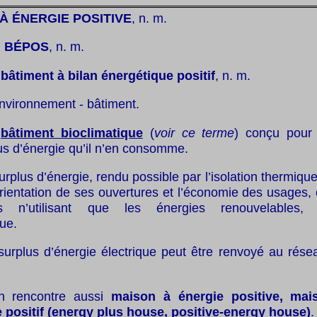
À ÉNERGIE POSITIVE
, n. m.
:
BÉPOS
, n. m.
:
bâtiment à bilan énergétique positif
, n. m.
nvironnement - bâtiment.
:
bâtiment bioclimatique
(
voir ce terme
) conçu pour
s d’énergie qu’il n’en consomme.
surplus d’énergie, rendu possible par l’isolation thermiq
orientation de ses ouvertures et l’économie des usages,
ts n’utilisant que les énergies renouvelables
ue.
surplus d’énergie électrique peut être renvoyé au rése
 rencontre aussi
maison à énergie positive, mai
 positif (energy plus house, positive-energy house)
.