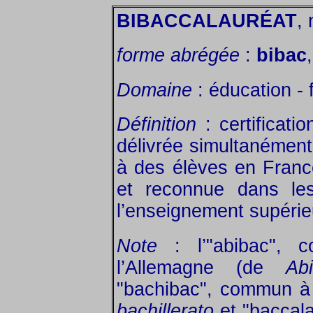
BIBACCALAURÉAT
, 
forme abrégée
:
bibac
Domaine
: éducation - 
Définition
: certificati
délivrée simultanément
à des élèves en Franc
et reconnue dans le
l’enseignement supérie
Note
: l’"abibac", 
l’Allemagne (de
Abi
"bachibac", commun à 
bachillerato
et "baccala