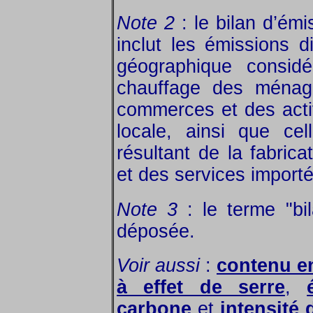
Note 2
: le bilan d’émi
inclut les émissions 
géographique considé
chauffage des ménage
commerces et des acti
locale, ainsi que cel
résultant de la fabrica
et des services import
Note 3
: le terme "bi
déposée.
Voir aussi
:
contenu e
à effet de serre
,
carbone
et
intensité 