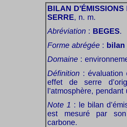
BILAN D'ÉMISSIONS
SERRE
, n. m.
Abréviation
:
BEGES
.
Forme abrégée
:
bila
Domaine
: environneme
Définition
: évaluation 
effet de serre d’ori
l’atmosphère, pendant
Note 1
: le bilan d’émi
est mesuré par son
carbone.