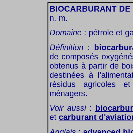
BIOCARBURANT DE 
n. m.
Domaine
: pétrole et ga
Définition
:
biocarbur
de composés oxygénés
obtenus à partir de boi
destinées à l’aliment
résidus agricoles e
ménagers.
Voir aussi
:
biocarbur
et
carburant d'aviati
Anglais
:
advanced bio