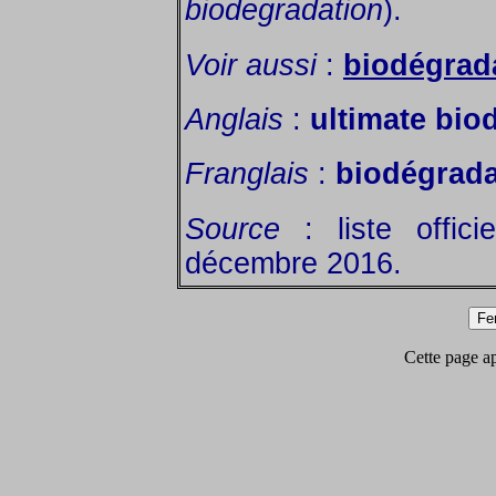
biodegradation
).
Voir aussi
:
biodégrad
Anglais
:
ultimate bio
Franglais
:
biodégrada
Source
: liste offic
décembre 2016.
Cette page app