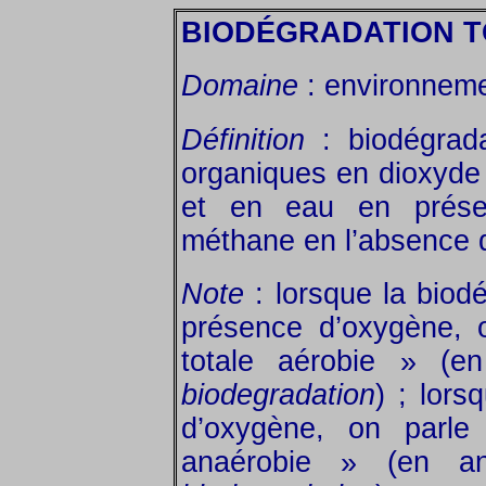
BIODÉGRADATION T
Domaine
: environneme
Définition
: biodégrad
organiques en dioxyde
et en eau en présen
méthane en l’absence 
Note
: lorsque la biodé
présence d’oxygène, 
totale aérobie » (e
biodegradation
) ; lors
d’oxygène, on parle 
anaérobie » (en a