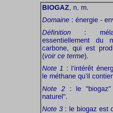
BIOGAZ
, n. m.
Domaine
: énergie - e
Définition
: mélang
essentiellement du
carbone, qui est pro
(
voir ce terme
).
Note 1
: l’intérêt éne
le méthane qu’il contien
Note 2
: le "biogaz" 
naturel".
Note 3
: le biogaz est 