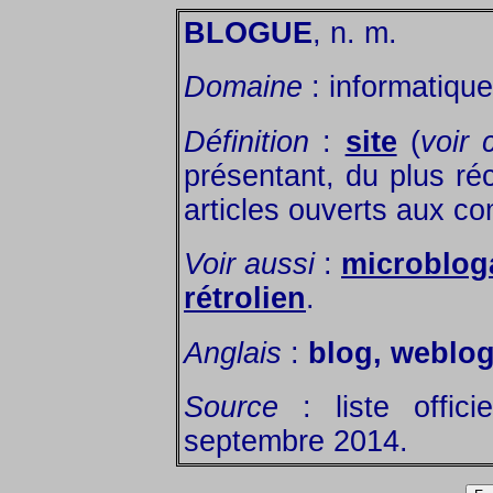
BLOGUE
, n. m.
Domaine
: informatique
Définition
:
site
(
voir 
présentant, du plus ré
articles ouverts aux c
Voir aussi
:
microblog
rétrolien
.
Anglais
:
blog, weblo
Source
: liste offic
septembre 2014.