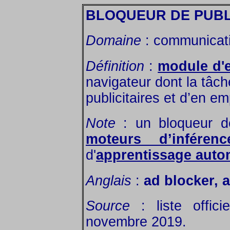
BLOQUEUR DE PUBL
Domaine
: communicati
Définition
:
module d'
navigateur dont la tâc
publicitaires et d’en em
Note
: un bloqueur de
moteurs d’inférenc
d'
apprentissage auto
Anglais
:
ad blocker, 
Source
: liste offic
novembre 2019.