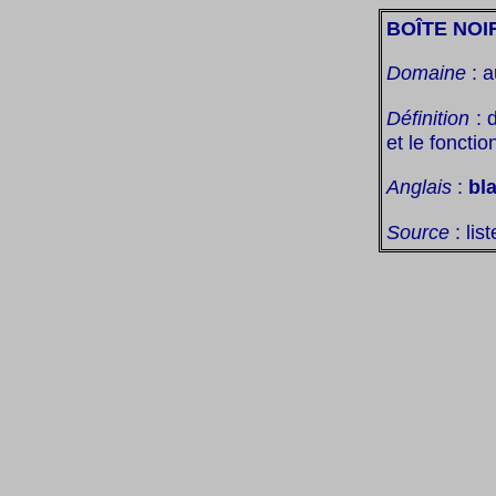
BOÎTE NOI
Domaine
: a
Définition
: d
et le foncti
Anglais
:
bl
Source
: lis