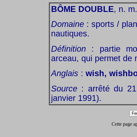
BÔME DOUBLE
, n. m
Domaine
: sports / pla
nautiques.
Définition
: partie mo
arceau, qui permet de 
Anglais
:
wish, wishb
Source
: arrêté du 2
janvier 1991).
Cette page app