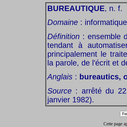
BUREAUTIQUE
, n. f.
Domaine
: informatique
Définition
: ensemble d
tendant à automatise
principalement le trai
la parole, de l'écrit et 
Anglais
:
bureautics, 
Source
: arrêté du 2
janvier 1982).
Cette page app