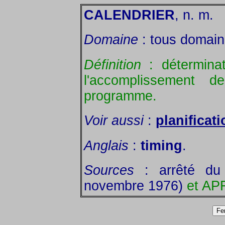
CALENDRIER
, n. m.
Domaine
: tous domain
Définition
: détermina
l'accomplissement d
programme.
Voir aussi
:
planificati
Anglais
:
timing
.
Sources
: arrêté du
novembre 1976)
et AP