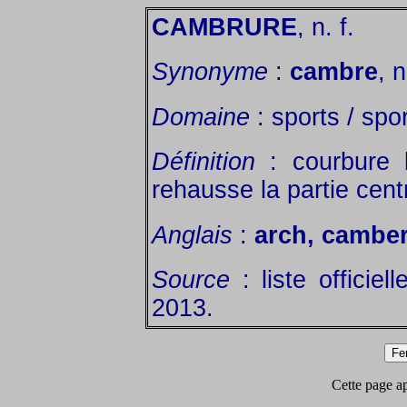
CAMBRURE
, n. f.
Synonyme
:
cambre
, 
Domaine
: sports / spor
Définition
: courbure l
rehausse la partie cent
Anglais
:
arch, cambe
Source
: liste officie
2013.
Cette page app