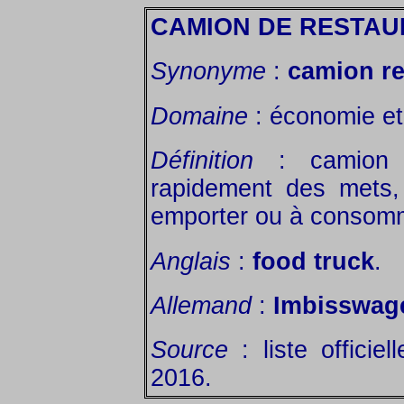
CAMION DE RESTAU
Synonyme
:
camion re
Domaine
: économie et 
Définition
: camion é
rapidement des mets,
emporter ou à consomm
Anglais
:
food truck
.
Allemand
:
Imbisswag
Source
: liste officie
2016.