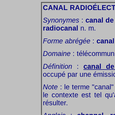
CANAL RADIOÉLEC
Synonymes
:
canal de
radiocanal
n. m.
Forme abrégée
:
canal
Domaine
: télécommuni
Définition
:
canal de
occupé par une émissio
Note
: le terme "canal
le contexte est tel q
résulter.