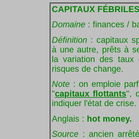
CAPITAUX FÉBRILE
Domaine
: finances / 
Définition
: capitaux sp
à une autre, prêts à s
la variation des taux d
risques de change.
Note
: on emploie parf
"
capitaux flottants
", 
indiquer l'état de crise.
Anglais :
hot money.
Source
: ancien arrêt